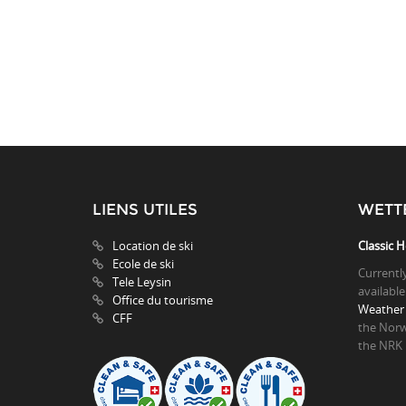
LIENS UTILES
WETT
Location de ski
Classic H
Ecole de ski
Currentl
Tele Leysin
available
Office du tourisme
Weather 
CFF
the Norw
the NRK