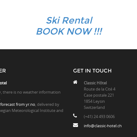
Ski Rental
BOOK NOW !!!
ER
GET IN TOUCH
otel
Classic Hôtel
Route de la Cité 4
y, there is no weather information
Case postale 221
.
1854 Leysin
forecast from yr.no
, delivered by
Switzerland
egian Meteorological Institute and
(+41) 24 493 0606
info@classic-hotel.ch