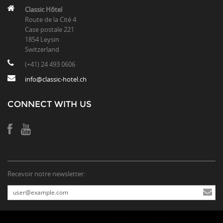
Classic Hôtel
Route de la Cité 4
Case postale 221
1854 Leysin
Switzerland
(+41) 24 493 0606
info@classic-hotel.ch
CONNECT WITH US
Recevoir notre newsletter: