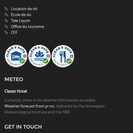
Location de ski
Ecole de ski
Tele Leysin
Office du tourisme
CFF
METEO
Classic Hotel
Currently, there is no weather information available.
Weather forecast from yr.no
, delivered by the Norwegian
Meteorological Institute and the NRK
GET IN TOUCH