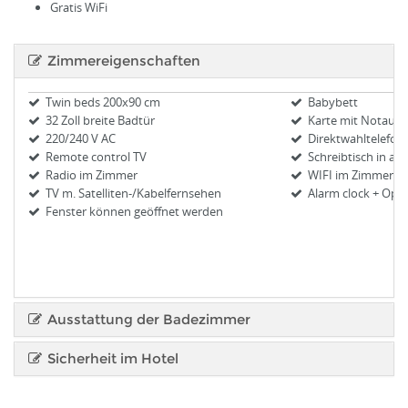
Gratis WiFi
Zimmereigenschaften
Twin beds 200x90 cm
Babybett
32 Zoll breite Badtür
Karte mit Notaus
220/240 V AC
Direktwahltelefon
Remote control TV
Schreibtisch in al
(Gr
Radio im Zimmer
WIFI im Zimmer
TV m. Satelliten-/Kabelfernsehen
Alarm clock + Oper
Fenster können geöffnet werden
Ausstattung der Badezimmer
Sicherheit im Hotel