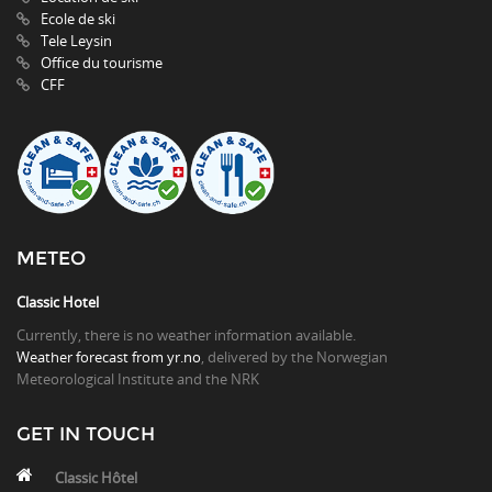
Ecole de ski
Tele Leysin
Office du tourisme
CFF
METEO
Classic Hotel
Currently, there is no weather information available.
Weather forecast from yr.no
, delivered by the Norwegian
Meteorological Institute and the NRK
GET IN TOUCH
Classic Hôtel