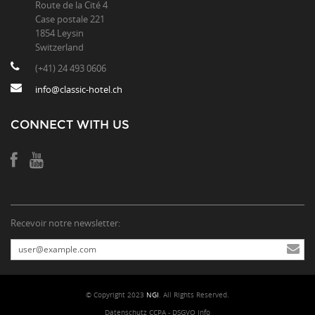
Route de la Cité 4
Case postale 221
1854 Leysin
Switzerland
(+41) 24 493 0606
info@classic-hotel.ch
CONNECT WITH US
Recevoir notre newsletter:
© Copyright 2023
NGI
. All Rights Reserved.
Datenschutz CCPA - DSGVO Info