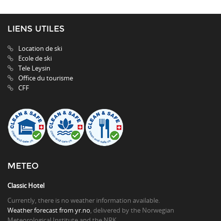
LIENS UTILES
Location de ski
Ecole de ski
Tele Leysin
Office du tourisme
CFF
METEO
Classic Hotel
Currently, there is no weather information available.
Weather forecast from yr.no
, delivered by the Norwegian
Meteorological Institute and the NRK