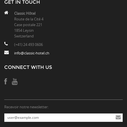
GET IN TOUCH
Classic Hôtel
Route de la Cité 4
Case postale 221
1854 Leysin
Switzerland
(+41) 24 493 0606
info@classic-hotel.ch
CONNECT WITH US
Recevoir notre newsletter: