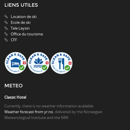
LIENS UTILES
Location de ski
Ecole de ski
Tele Leysin
Office du tourisme
CFF
METEO
Classic Hotel
Currently, there is no weather information available.
Weather forecast from yr.no
, delivered by the Norwegian
Meteorological Institute and the NRK