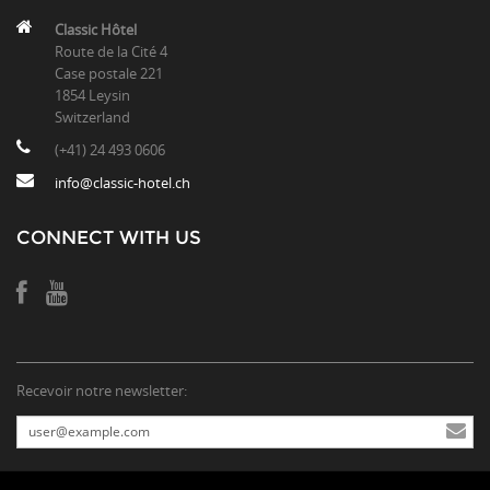
Classic Hôtel
Route de la Cité 4
Case postale 221
1854 Leysin
Switzerland
(+41) 24 493 0606
info@classic-hotel.ch
CONNECT WITH US
Recevoir notre newsletter: