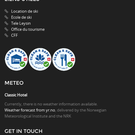
Location de ski
Ecole de ski
Tele Leysin
Office du tourisme
CFF
METEO
Classic Hotel
Currently, there is no weather information available.
Weather forecast from yr.no
, delivered by the Norwegian
Meteorological Institute and the NRK
GET IN TOUCH